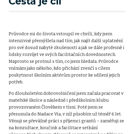
Cesta je cíl
Průvodce mi do života vstoupil ve chvíli, kdy jsem
intenzivně přemýšlela nad tím, jak najít další uplatnění
pro své dosud nabyté zkušenosti a jak se dále profesně i
lidsky rozvíjet ve svých facilitačních dovednostech.
Naprosto se protnul s tím, co jsem hledala. Průvodce
vnímám jako někoho, kdo přichází zvenčí s cílem
poskytnout školním aktérům prostor ke sdílení jejich
potřeb.
Po dlouholetém dobrovolničení jsem začala pracovat v
mateřské školce a následně i předškolním klubu
provozovaném Člověkem v tísni. Poté jsem se
přesunula do Nadace Via, v níž působím už téměř 6 let.
Věnuji se převážně práci s příjemci grantů – zaměřuji se
na konzultace, koučink a facilitace setkání