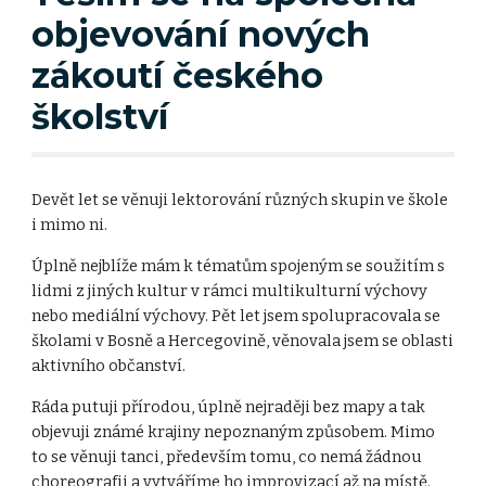
objevování nových
zákoutí českého
školství
Devět let se věnuji lektorování různých skupin ve škole
i mimo ni.
Úplně nejblíže mám k tématům spojeným se soužitím s
lidmi z jiných kultur v rámci multikulturní výchovy
nebo mediální výchovy. Pět let jsem spolupracovala se
školami v Bosně a Hercegovině, věnovala jsem se oblasti
aktivního občanství.
Ráda putuji přírodou, úplně nejraději bez mapy a tak
objevuji známé krajiny nepoznaným způsobem. Mimo
to se věnuji tanci, především tomu, co nemá žádnou
choreografii a vytváříme ho improvizací až na místě.